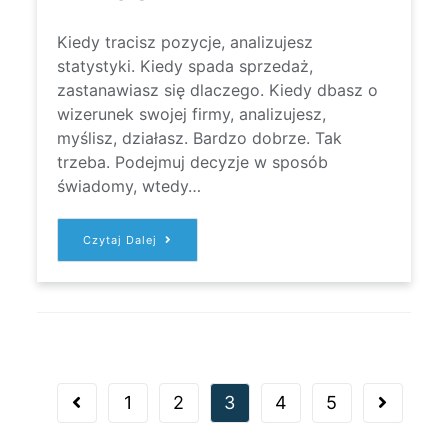
Kiedy tracisz pozycje, analizujesz
statystyki. Kiedy spada sprzedaż,
zastanawiasz się dlaczego. Kiedy dbasz o
wizerunek swojej firmy, analizujesz,
myślisz, działasz. Bardzo dobrze. Tak
trzeba. Podejmuj decyzje w sposób
świadomy, wtedy…
PO
Czytaj Dalej
CO
JESTEM
CI
POTRZEBNA?
#PROFESJONALNA
TREŚĆ
1
2
3
4
5
Go to the previous page
Go to the