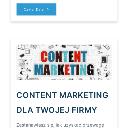
POTRZEBUJĘ
Czytaj Dalej
PROSTEJ
STRONY
INTERNETOWEJ
–
CO
DALEJ?
CONTENT MARKETING
DLA TWOJEJ FIRMY
Zastanawiasz się, jak uzyskać przewagę