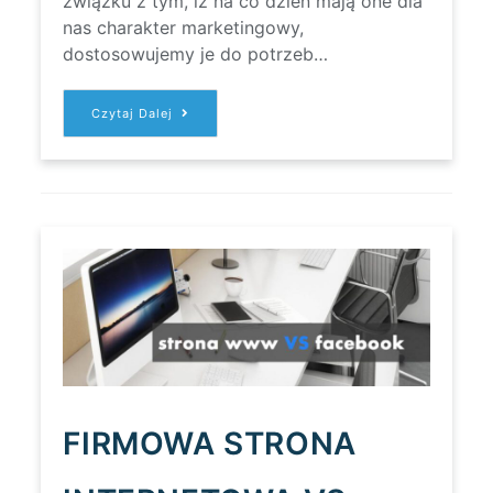
związku z tym, iż na co dzień mają one dla
nas charakter marketingowy,
dostosowujemy je do potrzeb…
LOKALIZACJA
Czytaj Dalej
STRON
INTERNETOWYCH,
LOKALIZACJA
OPROGRAMOWANIA
FIRMOWA STRONA