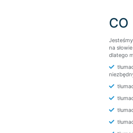
CO 
Jesteśmy
na słowie
dlatego m
tłuma
niezbędny
tłumac
tłumac
tłumac
tłumac