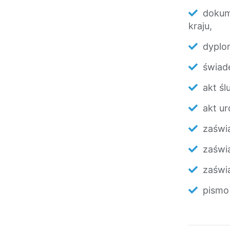
dokum
kraju,
dyplo
świad
akt śl
akt ur
zaświa
zaświ
zaświ
pismo