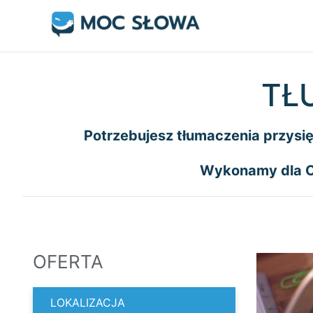
Skip
to
content
TŁ
Potrzebujesz tłumaczenia przys
Wykonamy dla C
OFERTA
LOKALIZACJA