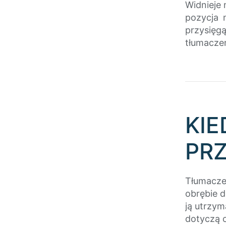
Widnieje 
pozycja 
przysięg
tłumacze
KI
PRZ
Tłumacze
obrębie 
ją utrzym
dotyczą 