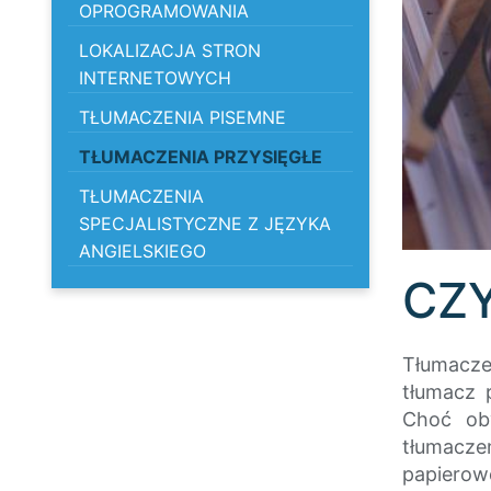
OPROGRAMOWANIA
LOKALIZACJA STRON
INTERNETOWYCH
TŁUMACZENIA PISEMNE
TŁUMACZENIA PRZYSIĘGŁE
TŁUMACZENIA
SPECJALISTYCZNE Z JĘZYKA
ANGIELSKIEGO
CZY
Tłumacze
tłumacz 
Choć ob
tłumacze
papierow