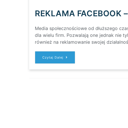
REKLAMA FACEBOOK –
Media społecznościowe od dłuższego cza
dla wielu firm. Pozwalają one jednak nie 
również na reklamowanie swojej działalno
REKLAMA
Czytaj Dalej
FACEBOOK
–
OD
CZEGO
ZACZĄĆ?