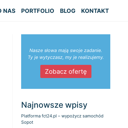
O NAS
PORTFOLIO
BLOG
KONTAKT
Nasze słowa mają swoje zadanie.
Ty je wytyczasz, my je realizujemy.
Zobacz ofertę
Najnowsze wpisy
Platforma fct24.pl – wypożycz samochód
Sopot