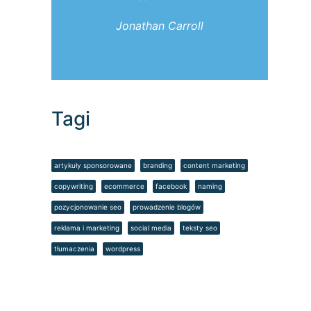
Jonathan Carroll
Tagi
artykuły sponsorowane
branding
content marketing
copywriting
ecommerce
facebook
naming
pozycjonowanie seo
prowadzenie blogów
reklama i marketing
social media
teksty seo
tłumaczenia
wordpress