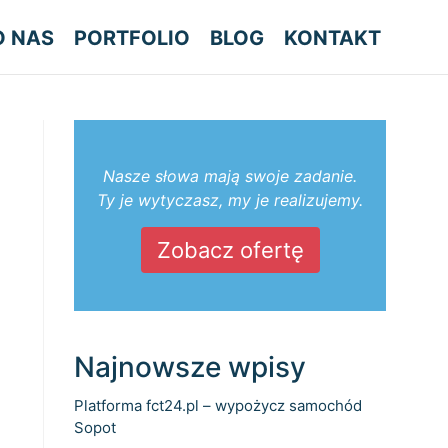
O NAS
PORTFOLIO
BLOG
KONTAKT
Nasze słowa mają swoje zadanie.
Ty je wytyczasz, my je realizujemy.
Zobacz ofertę
Najnowsze wpisy
Platforma fct24.pl – wypożycz samochód
Sopot