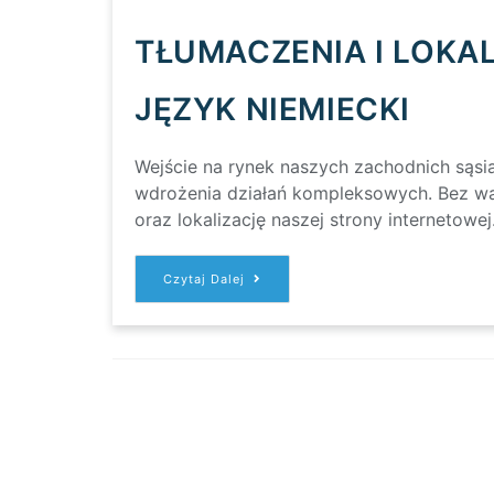
TŁUMACZENIA I LOK
JĘZYK NIEMIECKI
Wejście na rynek naszych zachodnich są
wdrożenia działań kompleksowych. Bez wą
oraz lokalizację naszej strony internetowe
TŁUMACZENIA
Czytaj Dalej
I
LOKALIZACJA
STRON
WWW
JĘZYK
NIEMIECKI