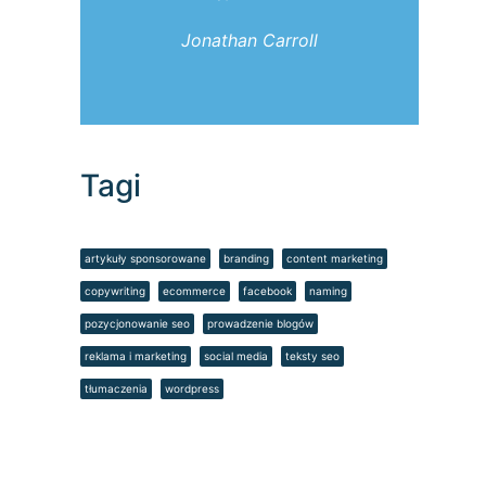
Jonathan Carroll
Tagi
artykuły sponsorowane
branding
content marketing
copywriting
ecommerce
facebook
naming
pozycjonowanie seo
prowadzenie blogów
reklama i marketing
social media
teksty seo
tłumaczenia
wordpress