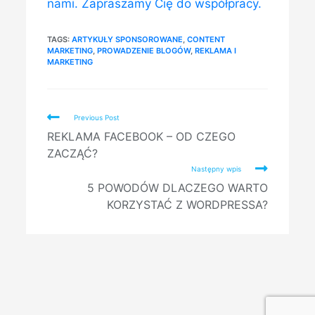
nami. Zapraszamy Cię do współpracy.
TAGS:
ARTYKUŁY SPONSOROWANE
,
CONTENT
MARKETING
,
PROWADZENIE BLOGÓW
,
REKLAMA I
MARKETING
Read
Previous Post
more
REKLAMA FACEBOOK – OD CZEGO
articles
ZACZĄĆ?
Następny wpis
5 POWODÓW DLACZEGO WARTO
KORZYSTAĆ Z WORDPRESSA?