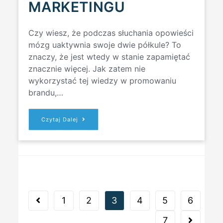
MARKETINGU
Czy wiesz, że podczas słuchania opowieści
mózg uaktywnia swoje dwie półkule? To
znaczy, że jest wtedy w stanie zapamiętać
znacznie więcej. Jak zatem nie
wykorzystać tej wiedzy w promowaniu
brandu,…
STORYTELLING
Czytaj Dalej
W
CONTENT
MARKETINGU
1
2
3
4
5
6
Go to the previous page
7
Go to the