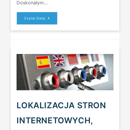
Doskonałym…
REKLAMA
Czytaj Dalej
FACEBOOK
–
OD
CZEGO
ZACZĄĆ?
LOKALIZACJA STRON
INTERNETOWYCH,