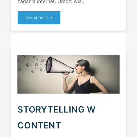
zadania internet. Umożliwia…
FIRMOWA
Czytaj Dalej
STRONA
INTERNETOWA
VS
FANPAGE
NA
FACEBOOKU
STORYTELLING W
CONTENT