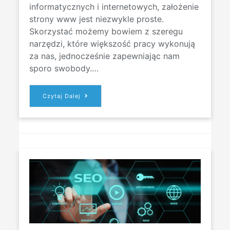
informatycznych i internetowych, założenie
strony www jest niezwykle proste.
Skorzystać możemy bowiem z szeregu
narzędzi, które większość pracy wykonują
za nas, jednocześnie zapewniając nam
sporo swobody.…
POTRZEBUJĘ
Czytaj Dalej
PROSTEJ
STRONY
INTERNETOWEJ
–
CO
DALEJ?