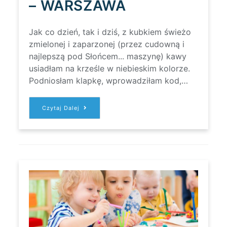
– WARSZAWA
Jak co dzień, tak i dziś, z kubkiem świeżo
zmielonej i zaparzonej (przez cudowną i
najlepszą pod Słońcem... maszynę) kawy
usiadłam na krześle w niebieskim kolorze.
Podniosłam klapkę, wprowadziłam kod,…
AIR
Czytaj Dalej
CHINA
W
POLSCE.
MAMY
PRZELOT
CHINY
–
WARSZAWA