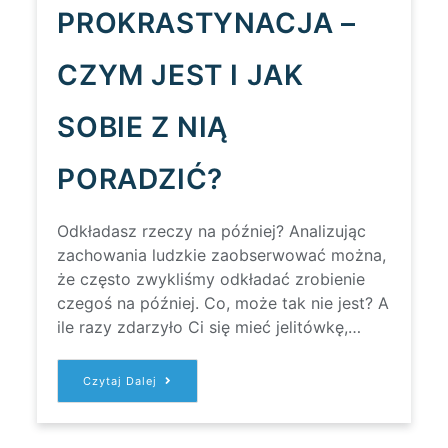
PROKRASTYNACJA –
CZYM JEST I JAK
SOBIE Z NIĄ
PORADZIĆ?
Odkładasz rzeczy na później? Analizując
zachowania ludzkie zaobserwować można,
że często zwykliśmy odkładać zrobienie
czegoś na później. Co, może tak nie jest? A
ile razy zdarzyło Ci się mieć jelitówkę,…
PROKRASTYNACJA
Czytaj Dalej
–
CZYM
JEST
I