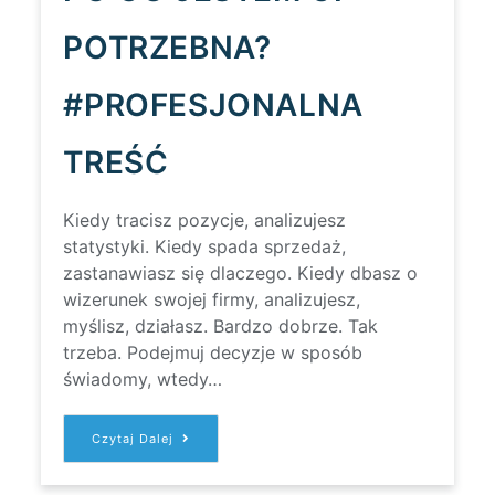
POTRZEBNA?
#PROFESJONALNA
TREŚĆ
Kiedy tracisz pozycje, analizujesz
statystyki. Kiedy spada sprzedaż,
zastanawiasz się dlaczego. Kiedy dbasz o
wizerunek swojej firmy, analizujesz,
myślisz, działasz. Bardzo dobrze. Tak
trzeba. Podejmuj decyzje w sposób
świadomy, wtedy…
PO
Czytaj Dalej
CO
JESTEM
CI