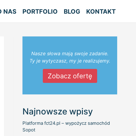
O NAS
PORTFOLIO
BLOG
KONTAKT
Nasze słowa mają swoje zadanie.
Ty je wytyczasz, my je realizujemy.
Zobacz ofertę
Najnowsze wpisy
Platforma fct24.pl – wypożycz samochód
Sopot