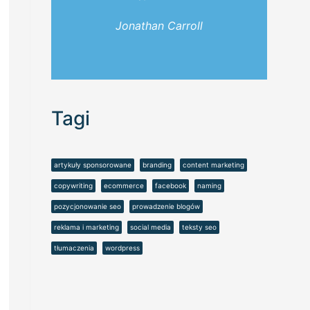
Jonathan Carroll
Tagi
artykuły sponsorowane
branding
content marketing
copywriting
ecommerce
facebook
naming
pozycjonowanie seo
prowadzenie blogów
reklama i marketing
social media
teksty seo
tłumaczenia
wordpress