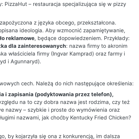
: PizzaHut – restauracja specjalizująca się w pizzy
.
zapożyczona z języka obcego, przekształcona.
opisana ideologia. Aby wzmocnić zapamiętywanie,
ło reklamowe
, będące dopowiedzeniem. Przykłady:
tka dla zainteresowanych
: nazwa firmy to akronim
ka właściciela firmy (Ingvar Kamprad) oraz farmy i
ryd i Agunnaryd).
wowych cech. Należą do nich następujące określenia:
a i zapisania (podyktowania przez telefon),
 względu na to czy dobra nazwa jest rodzima, czy też
rowe nazwy – szybkie i proste do wymówienia oraz
 długimi nazwami, jak choćby Kentucky Fried Chicken?
, by kojarzyła się ona z konkurencją, im dalsza