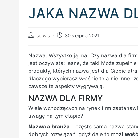
JAKA NAZWA D
Post
Post
serwis
30 sierpnia 2021
author:
published:
Nazwa. Wszystko ją ma. Czy nazwa dla fir
jest oczywista: jasne, że tak! Może zupełni
produkty, których nazwa jest dla Ciebie atra
dlaczego wybierasz właśnie te a nie inne r
zawsze te aspekty wygrywają.
NAZWA DLA FIRMY
Wiele wchodzących na rynek firm zastanaw
uwagę na tym etapie?
Nazwa a branża
– często sama nazwa sta
dobrych rozwiązań, gdyż daje to mo
żliwoś