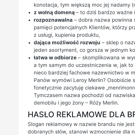
konotacja, tym większą moc jej nadamy (n
z wolną domeną
– to dziś bardzo ważne i
rozpoznawalna
– dobra nazwa powinna si
pamięci potencjalnych Klientów, którzy p
z usługi, kupienia produktu,
dająca możliwość rozwoju
– sklep o naz
jeden asortyment, co gorsza w jednym ko
łatwa w odbiorze
– skomplikowana w wym
a tym samym do uczestniczenia w, jak to 
nieco bardziej fachowe nazewnictwo w m
Panów wymówi Leroy Merlin? Osobiście s
fonetycznie zacytuję ciekawe „menrimonroł
Tymczasem nazwa pochodzi od nazwiska A
demobilu i jego żony – Róży Merlin.
HASŁO REKLAMOWE DLA B
Slogan reklamowy w nazwie brandu nie jest 
dobranych słów, stanowi wzmocnienie dla na