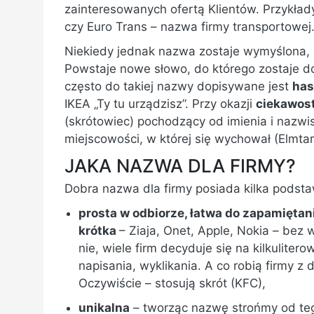
zainteresowanych ofertą Klientów. Przykłady
czy Euro Trans – nazwa firmy transportowej
Niekiedy jednak nazwa zostaje wymyślona, 
Powstaje nowe słowo, do którego zostaje d
często do takiej nazwy dopisywane jest
has
IKEA „Ty tu urządzisz”. Przy okazji
ciekawos
(skrótowiec) pochodzący od imienia i nazwis
miejscowości, w której się wychował (Elmta
JAKA NAZWA DLA FIRMY?
Dobra nazwa dla firmy posiada kilka podsta
prosta w odbiorze, łatwa do zapamiętani
krótka
– Ziaja, Onet, Apple, Nokia – bez
nie, wiele firm decyduje się na kilkulite
napisania, wyklikania. A co robią firmy z
Oczywiście – stosują skrót (KFC),
unikalna
– tworząc nazwę strońmy od tego