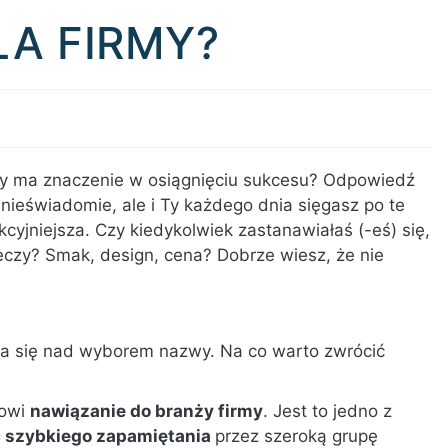
LA FIRMY?
my ma znaczenie w osiągnięciu sukcesu? Odpowiedź
e nieświadomie, ale i Ty każdego dnia sięgasz po te
kcyjniejsza. Czy kiedykolwiek zastanawiałaś (-eś) się,
zeczy? Smak, design, cena? Dobrze wiesz, że nie
ia się nad wyborem nazwy. Na co warto zwrócić
nowi
nawiązanie do branży firmy
. Jest to jedno z
ć szybkiego zapamiętania
przez szeroką grupę