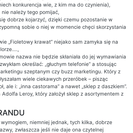
iech konkurencja wie, z kim ma do czynienia),
 nie należy tego pomijać,
ę dobrze kojarzyć, dzięki czemu pozostanie w
rzypomną sobie o niej w momencie chęci skorzystania
wie „Fioletowy krawat” niejako sam zamyka się na
lorze….,
owie nazwa nie będzie skłaniała do jej wymawiania
zwykłam określać: „głuchym telefonie” a stosując
arketingu szeptanym czy buzz marketingu. Który z
łyszałam wiele ciekawych przeróbek – pisząc
, ale i: „inna castorama” a nawet „sklep z daszkiem”.
dolfa Leroy, który założył sklep z asortymentem z
RANDU
wymogiem, niemniej jednak, tych kilka, dobrze
zwy, zwłaszcza jeśli nie daje ona czytelnej