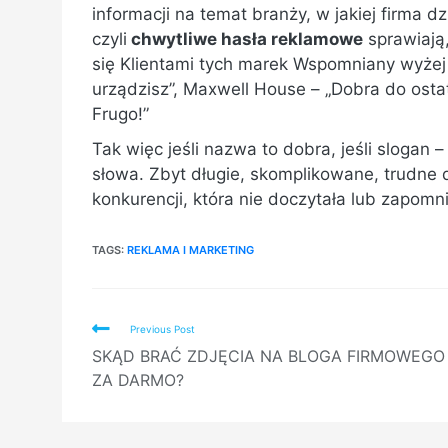
informacji na temat branży, w jakiej firma 
czyli
chwytliwe hasła reklamowe
sprawiają,
się Klientami tych marek Wspomniany wyżej 
urządzisz”, Maxwell House – „Dobra do ostatn
Frugo!”
Tak więc jeśli nazwa to dobra, jeśli slogan –
słowa. Zbyt długie, skomplikowane, trudne
konkurencji, która nie doczytała lub zapomn
TAGS:
REKLAMA I MARKETING
Read
Previous Post
more
SKĄD BRAĆ ZDJĘCIA NA BLOGA FIRMOWEGO
articles
ZA DARMO?