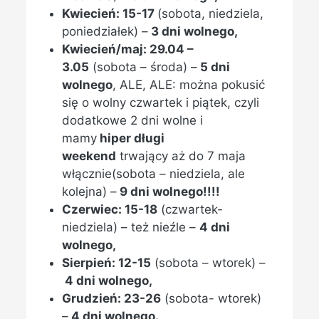
Kwiecień: 15-17
(sobota, niedziela,
poniedziałek) –
3 dni wolnego,
Kwiecień/maj: 29.04 –
3.05
(sobota – środa) –
5 dni
wolnego
, ALE, ALE: można pokusić
się o wolny czwartek i piątek, czyli
dodatkowe 2 dni wolne i
mamy
hiper długi
weekend
trwający aż do 7 maja
włącznie(sobota – niedziela, ale
kolejna) –
9 dni wolnego!!!!
Czerwiec: 15-18
(czwartek-
niedziela) – też nieźle –
4 dni
wolnego,
Sierpień: 12-15
(sobota – wtorek) –
4 dni wolnego,
Grudzień: 23-26
(sobota- wtorek)
–
4 dni wolnego.