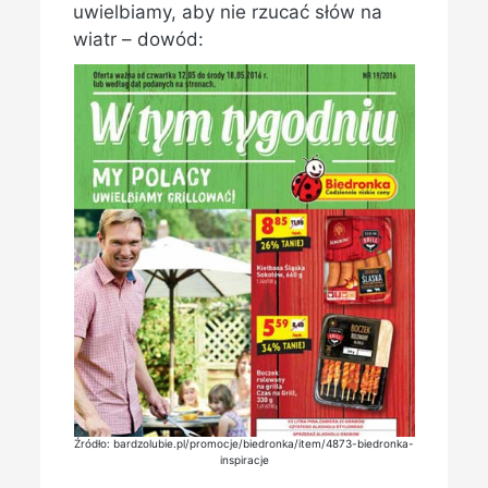
uwielbiamy, aby nie rzucać słów na
wiatr – dowód:
Źródło: bardzolubie.pl/promocje/biedronka/item/4873-biedronka-
inspiracje