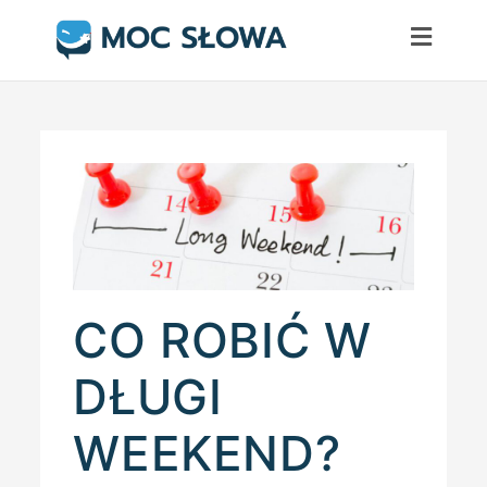
Skip
to
content
CO ROBIĆ W
DŁUGI
WEEKEND?