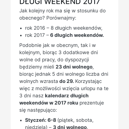
DŁUGI WEEKEND 2017
Jak kolejny rok ma się w stosunku do
obecnego? Porównajmy:
rok 2016 – 8 długich weekendów,
rok 2017 –
6 długich weekendów.
Podobnie jak w obecnym, tak i w
kolejnym, biorąc 3 dodatkowe dni
wolne od pracy, do dyspozycji
będziemy mieli
23 dni wolnego
,
biorąc jednak 5 dni wolnego liczba dni
wolnych wzrasta
do 29.
Korzystając
więc z możliwości wzięcia urlopu na te
3 dni nasz
kalendarz długich
weekendów w 2017 roku
prezentuje
się następująco:
Styczeń: 6-8
(piątek, sobota,
niedziela) –
3 dni wolnego,