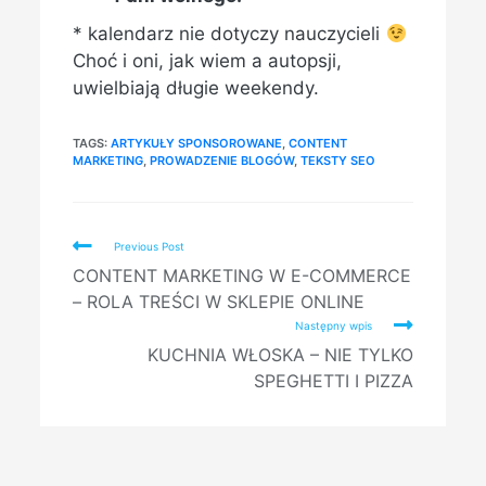
* kalendarz nie dotyczy nauczycieli
Choć i oni, jak wiem a autopsji,
uwielbiają długie weekendy.
TAGS:
ARTYKUŁY SPONSOROWANE
,
CONTENT
MARKETING
,
PROWADZENIE BLOGÓW
,
TEKSTY SEO
Read
Previous Post
more
CONTENT MARKETING W E-COMMERCE
articles
– ROLA TREŚCI W SKLEPIE ONLINE
Następny wpis
KUCHNIA WŁOSKA – NIE TYLKO
SPEGHETTI I PIZZA