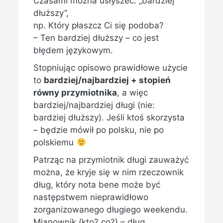
Czasami można usłyszeć: „bardziej
dłuższy”,
np. Który płaszcz Ci się podoba?
– Ten bardziej dłuższy – co jest
błędem językowym.
Stopniując opisowo prawidłowe użycie
to
bardziej/najbardziej + stopień
równy przymiotnika
, a więc
bardziej/najbardziej długi (nie:
bardziej dłuższy). Jeśli ktoś skorzysta
– będzie mówił po polsku, nie po
polskiemu
Patrząc na przymiotnik długi zauważyć
można, że kryje się w nim rzeczownik
dług, który nota bene może być
następstwem nieprawidłowo
zorganizowanego długiego weekendu.
Mianownik (kto? co?) – dług