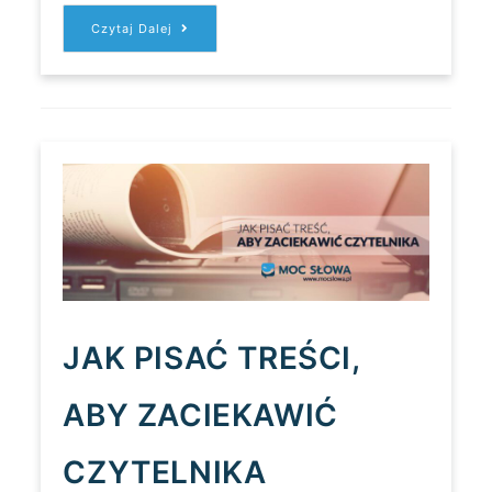
CONTENT
Czytaj Dalej
MARKETING
I
SEO
DLA
STARTUPÓW
JAK PISAĆ TREŚCI,
ABY ZACIEKAWIĆ
CZYTELNIKA