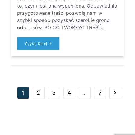
to, czym jest ona wypełniona. Odpowiednio
przygotowane treści pozwolą nam w
szybki sposób pozyskać szerokie grono
odbiorców. PO CO TWORZYĆ TREŚĆ…
JAK
Czytaj Dalej
PISAĆ
DOBRZE
TREŚCI
NA
STRONY
WWW?
1
2
3
4
…
7
Go to the