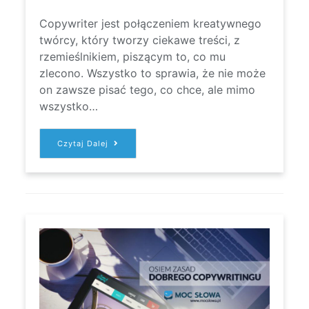
Copywriter jest połączeniem kreatywnego
twórcy, który tworzy ciekawe treści, z
rzemieślnikiem, piszącym to, co mu
zlecono. Wszystko to sprawia, że nie może
on zawsze pisać tego, co chce, ale mimo
wszystko…
JAK
Czytaj Dalej
PISAĆ
TREŚCI,
ABY
ZACIEKAWIĆ
CZYTELNIKA