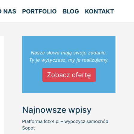
O NAS
PORTFOLIO
BLOG
KONTAKT
Nasze słowa mają swoje zadanie.
Ty je wytyczasz, my je realizujemy.
Zobacz ofertę
Najnowsze wpisy
Platforma fct24.pl – wypożycz samochód
Sopot