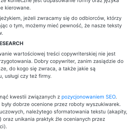
, że konieczne jest dopasowanie formy oraz języka
ne kierowane.
jeżykiem, jeżeli zwracamy się do odbiorców, którzy
tając o tym, możemy mieć pewność, że nasze teksty
w.
RESEARCH
nie wartościowej treści copywriterskiej nie jest
zygotowania. Dobry copywriter, zanim zasiądzie do
ze, do kogo się zwraca, a także jakie są
usługi czy też firmy.
inąć kwestii związanych z
pozycjonowaniem SEO
.
y były dobrze ocenione przez roboty wyszukiwarek.
uczowych, należytego sformatowania tekstu (akapity,
) oraz unikania praktyk źle ocenianych przez
i).