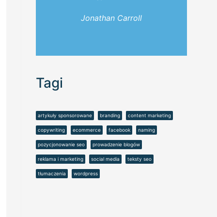
Jonathan Carroll
Tagi
artykuły sponsorowane
branding
content marketing
copywriting
ecommerce
facebook
naming
pozycjonowanie seo
prowadzenie blogów
reklama i marketing
social media
teksty seo
tłumaczenia
wordpress