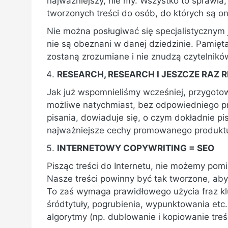
najważniejszy, nie my. Wszystko to sprawia
tworzonych treści do osób, do których są o
Nie można posługiwać się specjalistycznym 
nie są obeznani w danej dziedzinie. Pamię
zostaną zrozumiane i nie znudzą czytelnikó
RESEARCH, RESEARCH I JESZCZE RAZ 
Jak już wspomnieliśmy wcześniej, przygotowa
możliwe natychmiast, bez odpowiedniego pr
pisania, dowiaduje się, o czym dokładnie pis
najważniejsze cechy promowanego produktu, 
INTERNETOWY COPYWRITING = SEO
Pisząc treści do Internetu, nie możemy pom
Nasze treści powinny być tak tworzone, ab
To zaś wymaga prawidłowego użycia fraz kl
śródtytuły, pogrubienia, wypunktowania etc.
algorytmy (np. dublowanie i kopiowanie treśc