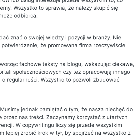
ów lub usług interesuje przede wszystkim to, co
emy. Wszystko to sprawia, że należy skupić się
 może odbiorca.
ać znać o swojej wiedzy i pozycji w branży. Nie
t potwierdzenie, że promowana firma rzeczywiście
 tworząc fachowe teksty na blogu, wskazując ciekawe,
rtali społecznościowych czy też opracowują innego
m o regularności. Wszystko to pozwoli zbudować
? Musimy jednak pamiętać o tym, że nasza niechęć do
 przez nas treści. Zaczynamy korzystać z utartych
encji. W copywritingu liczy się przede wszystkim
 lepiej zrobić krok w tył, by spojrzeć na wszystko z