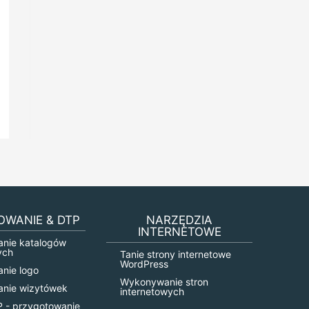
OWANIE & DTP
NARZĘDZIA
INTERNETOWE
anie katalogów
ych
Tanie strony internetowe
WordPress
anie logo
Wykonywanie stron
anie wizytówek
internetowych
P - przygotowanie