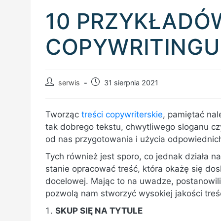
10 PRZYKŁADÓ
COPYWRITINGU
Post
Post
serwis
31 sierpnia 2021
author:
published:
Tworząc
treści copywriterskie
, pamiętać nal
tak dobrego tekstu, chwytliwego sloganu c
od nas przygotowania i użycia odpowiednich
Tych również jest sporo, co jednak działa 
stanie opracować treść, która okażę się d
docelowej. Mając to na uwadze, postanowili
pozwolą nam stworzyć wysokiej jakości treśc
SKUP SIĘ NA TYTULE