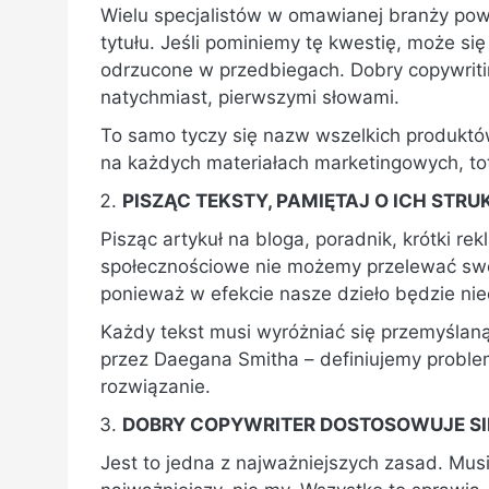
Wielu specjalistów w omawianej branży powt
tytułu. Jeśli pominiemy tę kwestię, może si
odrzucone w przedbiegach. Dobry copywritin
natychmiast, pierwszymi słowami.
To samo tyczy się nazw wszelkich produktów
na każdych materiałach marketingowych, t
PISZĄC TEKSTY, PAMIĘTAJ O ICH STRU
Pisząc artykuł na bloga, poradnik, krótki re
społecznościowe nie możemy przelewać swoi
ponieważ w efekcie nasze dzieło będzie nie
Każdy tekst musi wyróżniać się przemyślaną
przez Daegana Smitha – definiujemy proble
rozwiązanie.
DOBRY COPYWRITER DOSTOSOWUJE SIĘ
Jest to jedna z najważniejszych zasad. Musi