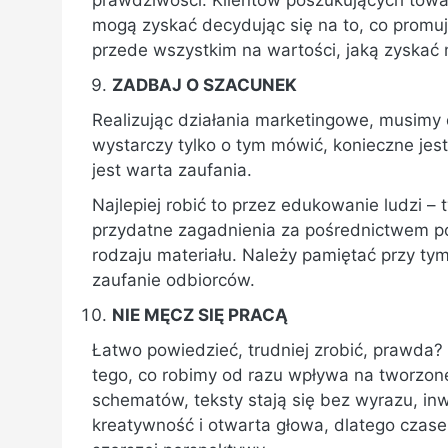
prawdziwości. Klientów poszukujących towar
mogą zyskać decydując się na to, co promuj
przede wszystkim na wartości, jaką zyskać
ZADBAJ O SZACUNEK
Realizując działania marketingowe, musimy d
wystarczy tylko o tym mówić, konieczne jes
jest warta zaufania.
Najlepiej robić to przez edukowanie ludzi –
przydatne zagadnienia za pośrednictwem po
rodzaju materiału. Należy pamiętać przy ty
zaufanie odbiorców.
NIE MĘCZ SIĘ PRACĄ
Łatwo powiedzieć, trudniej zrobić, prawda
tego, co robimy od razu wpływa na tworzone
schematów, teksty stają się bez wyrazu, inw
kreatywność i otwarta głowa, dlatego czasem