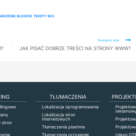
WADZENIE BLOGÓW
,
TEKSTY SEO
Następny wpis
M?
JAK PISAĆ DOBRZE TREŚCI NA STRONY WWW?
ING
TŁUMACZENIA
PROJEKT
lingowe
Lokalizacja oprogramowania
Projektow
reklamow
tany
Lokalizacja stron
internetowych
Projektow
 stron
Tłumaczenia pisemne
Projektow
logów
Tłumaczenia przysięgłe
Usługi DT