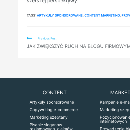
szerszej perspektywy.
TAGS:
ARTYKUŁY SPONSOROWANE
,
CONTENT MARKETING
,
PRO
Read
Previous Post
more
JAK ZWIĘKSZYĆ RUCH NA BLOGU FIRMOWY
articles
CONTENT
MARKET
Artykuły sponsorowane
Kampanie e-mai
Copywriting e-commerce
Marketing szep
Marketing szeptany
Pozycjonowanie
internetowych
Pisanie sloganów
reklamowych, claimów,
Prowadzenie b