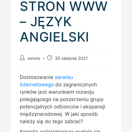
STRON WWW
– JĘZYK
ANGIELSKI
Post
Post
serwis
30 sierpnia 2021
author:
published:
Dostosowanie
serwisu
internetowego
do zagranicznych
rynków jest warunkiem rozwoju
polegającego na poszerzeniu grupy
potencjalnych odbiorców i ekspansji
międzynarodowej. W jaki sposób
należy się do tego zabrać?
Kwestią najistotniejszą wydaje się